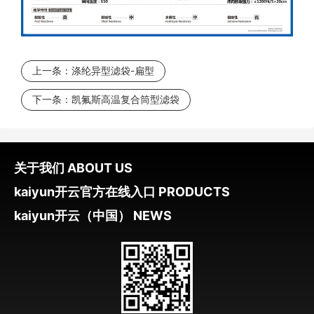
上一条：
涤纶异型滤袋-扁型
下一条：
凯氟斯高温复合筒型滤袋
关于我们 ABOUT US
kaiyun开云官方在线入口 PRODUCTS
kaiyun开云（中国） NEWS