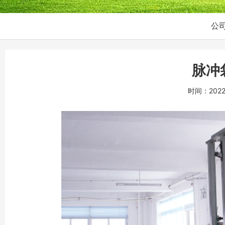
公
脉冲
时间：
202