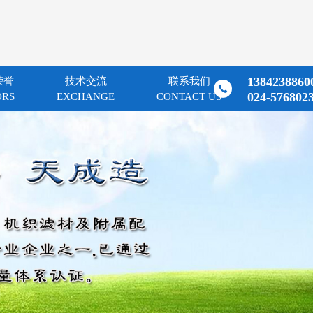
13842388
荣誉
技术交流
联系我们
024-576802
ORS
EXCHANGE
CONTACT US