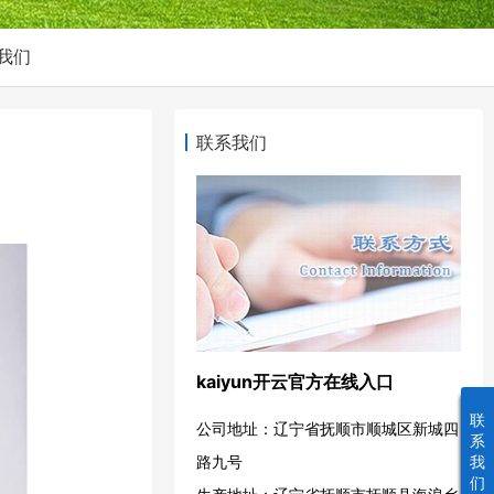
我们
联系我们
kaiyun开云官方在线入口
联
公司地址：辽宁省抚顺市顺城区新城四
系
路九号
我
们