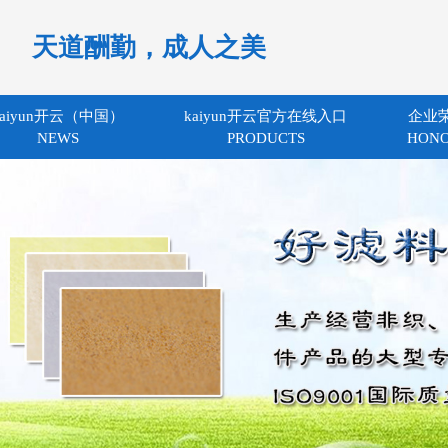
天道酬勤，成人之美
kaiyun开云（中国）
kaiyun开云官方在线入口
企业
NEWS
PRODUCTS
HON