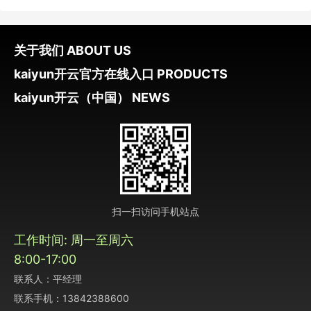
关于我们 ABOUT US
kaiyun开云官方在线入口 PRODUCTS
kaiyun开云（中国） NEWS
扫一扫访问手机站点
工作时间: 周一至周六
8:00-17:00
联系人：平经理
联系手机：13842388600